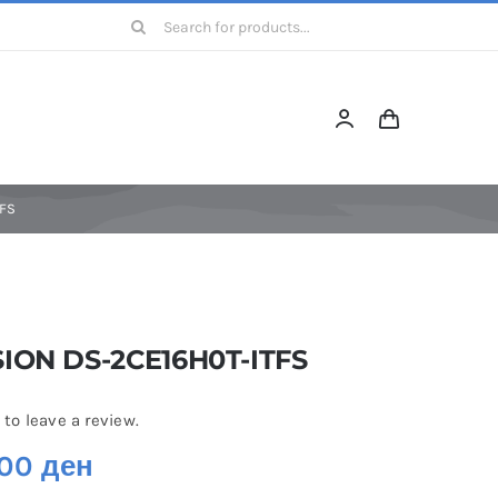
Барајте:
TFS
SION DS-2CE16H0T-ITFS
 to leave a review.
,00
ден