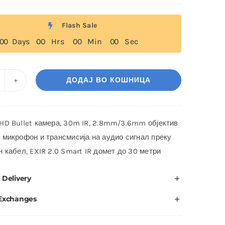
Flash Sale
0
0
Days
0
0
Hrs
0
0
Min
0
0
Sec
ДОДАЈ ВО КОШНИЦА
IKVISION
S-
CE16H0T-
HD Bullet камера, 30m IR, 2.8mm/3.6mm објектив
TFS
 микрофон и трансмисија на аудио сигнал преку
оличина
н кабел, EXIR 2.0 Smart IR домет до 30 метри
 Delivery
 Exchanges