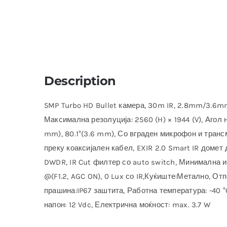
Description
5MP Turbo HD Bullet камера, 30m IR, 2.8mm/3.6mm
Максимална резолуција: 2560 (H) × 1944 (V), Агол н
mm), 80.1°(3.6 mm), Со вграден микрофон и транс
преку коаксијален кабел, EXIR 2.0 Smart IR домет 
DWDR, IR Cut филтер со auto switch, Минимална ил
@(F1.2, AGC ON), 0 Lux со IR,Куќиште:Метално, Отп
прашина:IP67 заштита, Работна температура: -40 °
напон: 12 Vdc, Електрична моќност: max. 3.7 W