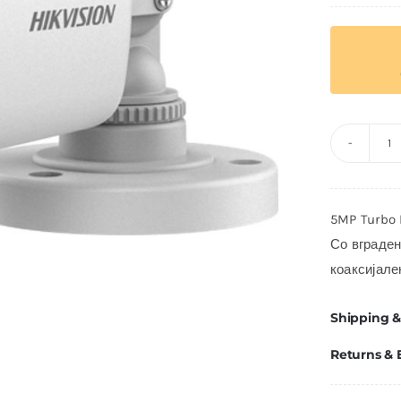
H
D
2
5MP Turbo 
I
Со вграден
к
коаксијале
Shipping &
Returns &