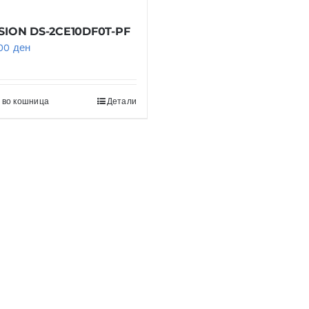
SION DS-2CE10DF0T-PF
,00
ден
 во кошница
Детали