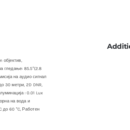
Additi
 објектив,
а гледање: 85.5°(2.8
мисија на аудио сигнал
до 30 метри, 2D DNR,
уминација : 0.01 Lux
орна на вода и
C до 60 °C, Работен