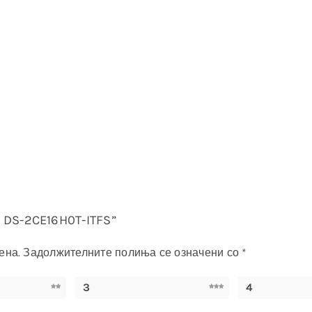
N DS-2CE16H0T-ITFS”
ена.
Задолжителните полиња се означени со
*
3
4