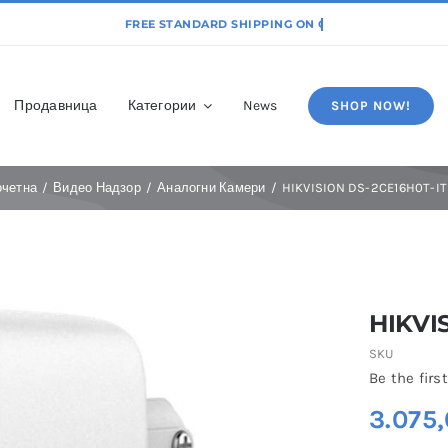
Продавница
Категории
News
SHOP NOW!
очетна
Видео Надзор
Аналогни Камери
HIKVISION DS-2CE16H0T-I
HIKVI
SKU
Be the first
3.075