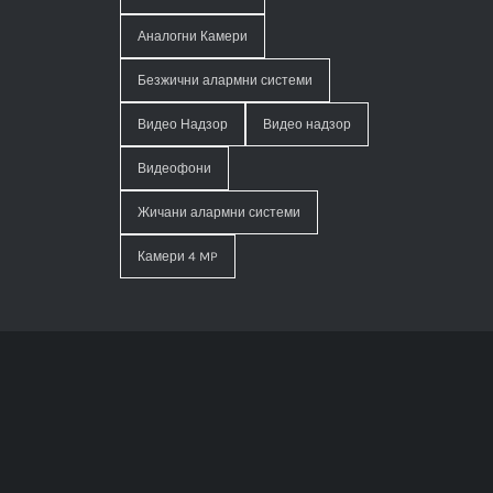
Аналогни Камери
Безжични алармни системи
Видео Надзор
Видео надзор
Видеофони
Жичани алармни системи
Камери 4 MP