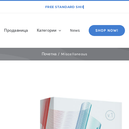
Продавница
Категории
News
SHOP NOW!
Почетна
Miscellaneous