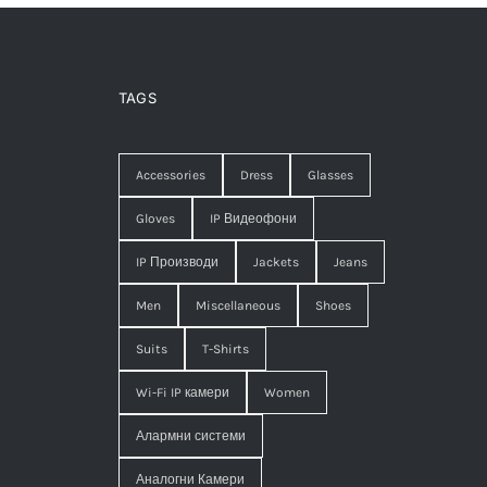
TAGS
Accessories
Dress
Glasses
Gloves
IP Видеофони
IP Производи
Jackets
Jeans
Men
Miscellaneous
Shoes
Suits
T-Shirts
Wi-Fi IP камери
Women
Алармни системи
Аналогни Камери