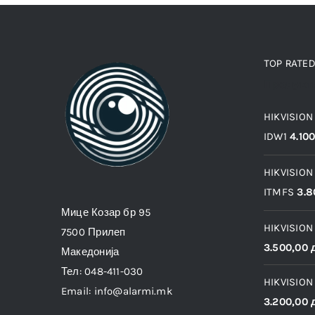
TOP RATE
Продукт
HIKVISION
IDW1
4.10
HIKVISION
ITMFS
3.8
Мице Козар бр 95
HIKVISION
7500 Прилеп
3.500,00
Македонија
Тел: 048-411-030
HIKVISION
Email: info@alarmi.mk
3.200,00