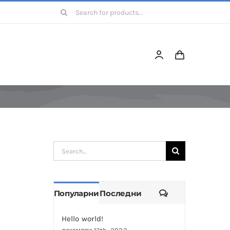
Барајте:
Барајте:
Коментари
Популарни
Последни
Hello world!