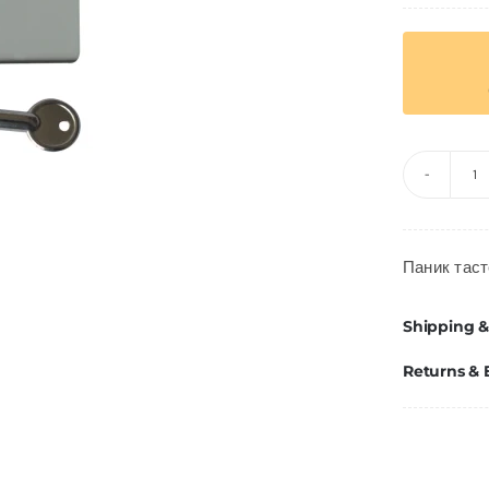
E
01
П
Паник таст
К
к
Shipping &
Returns &