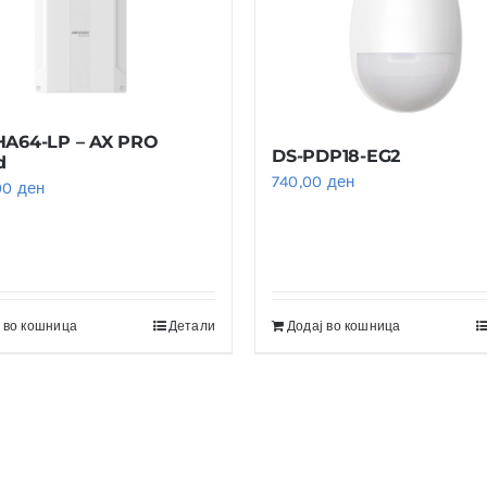
HA64-LP – AX PRO
DS-PDP18-EG2
d
740,00
ден
00
ден
 во кошница
Детали
Додај во кошница