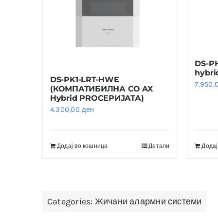
DS-P
hybri
DS-PK1-LRT-HWE
7.950,
(КОМПАТИБИЛНА СО AX
Hybrid PROСЕРИЈАТА)
4.300,00
ден
Додај во кошница
Детали
Додај
Categories:
Жичани алармни системи