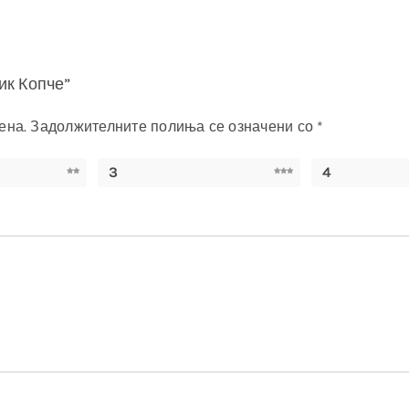
ик Копче”
ена.
Задолжителните полиња се означени со
*
3
4