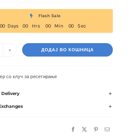
Flash Sale
0
0
Days
0
0
Hrs
0
0
Min
0
0
Sec
ДОДАЈ ВО КОШНИЦА
B-
аник
ер со клуч за ресетирање
опче
оличина
 Delivery
 Exchanges