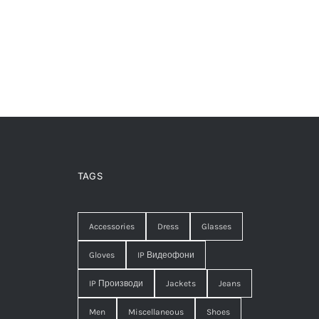
TAGS
Accessories
Dress
Glasses
Gloves
IP Видеофони
IP Производи
Jackets
Jeans
Men
Miscellaneous
Shoes