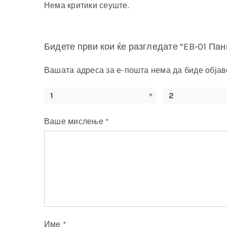
Нема критики сеуште.
Бидете први кои ќе разгледате “EB-01 Пан
Вашата адреса за е-пошта нема да биде објав
1
2
Ваше мислење
*
Име
*