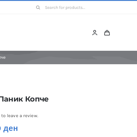
Барајте:
пче
 Паник Копче
 to leave a review.
0
ден