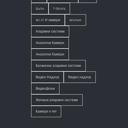
Suits
T-Shirts
Wi-Fi IP камери
Women
Алармни системи
Аналогни Камери
Аналогни Камери
Безжични алармни системи
Видео Надзор
Видео надзор
Видеофони
Жичани алармни системи
Камери 4 MP