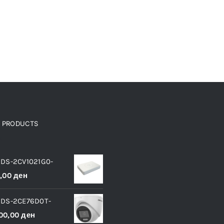
D PRODUCTS
и
 DS-2CV1021G0-
0,00
ден
 DS-2CE76D0T-
00,00
ден