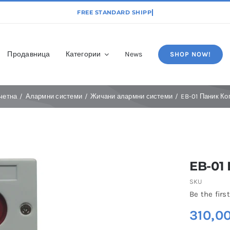
Продавница
Категории
News
SHOP NOW!
четна
Алармни системи
Жичани алармни системи
EB-01 Паник Ко
EB-01
SKU
Be the first
310,0