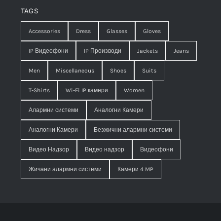
TAGS
Accessories
Dress
Glasses
Gloves
IP Видеофони
IP Производи
Jackets
Jeans
Men
Miscellaneous
Shoes
Suits
T-Shirts
Wi-Fi IP камери
Women
Алармни системи
Аналогни Камери
Аналогни Камери
Безжични алармни системи
Видео Надзор
Видео надзор
Видеофони
Жичани алармни системи
Камери 4 MP