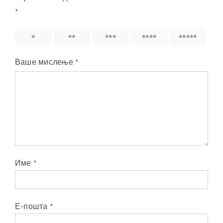
*
1
2
3
4
5
Ваше мислење
*
Име
*
Е-пошта
*