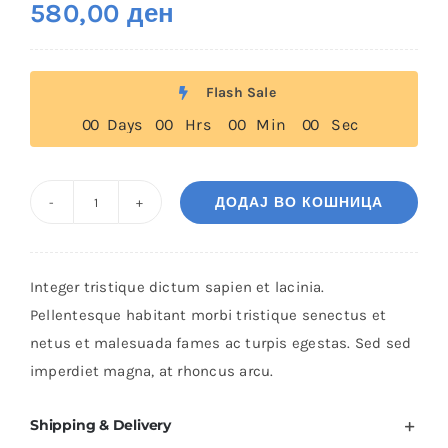
580,00
ден
Flash Sale
0
0
Days
0
0
Hrs
0
0
Min
0
0
Sec
ДОДАЈ ВО КОШНИЦА
Blue
Jacket
&
Integer tristique dictum sapien et lacinia.
Stripe
Pellentesque habitant morbi tristique senectus et
Tee
netus et malesuada fames ac turpis egestas. Sed sed
количина
imperdiet magna, at rhoncus arcu.
Shipping & Delivery