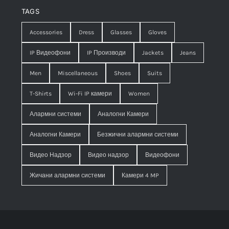
TAGS
Accessories
Dress
Glasses
Gloves
IP Видеофони
IP Производи
Jackets
Jeans
Men
Miscellaneous
Shoes
Suits
T-Shirts
Wi-Fi IP камери
Women
Алармни системи
Аналогни Камери
Аналогни Камери
Безжични алармни системи
Видео Надзор
Видео надзор
Видеофони
Жичани алармни системи
Камери 4 MP