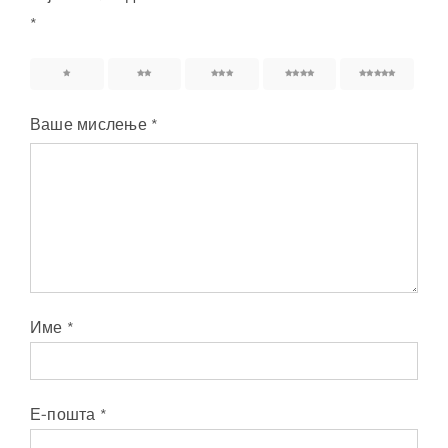
*
1
2
3
4
5
Ваше мислење
*
Име
*
Е-пошта
*