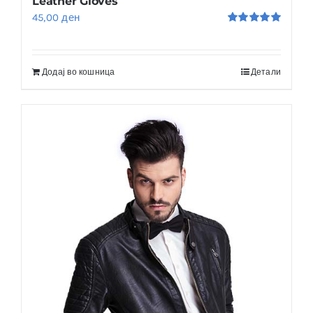
Leather Gloves
45,00
ден
Оценето
5.00
од 5
Додај во кошница
Детали