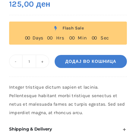
125,00
ден
Flash Sale
0
0
Days
0
0
Hrs
0
0
Min
0
0
Sec
ДОДАЈ ВО КОШНИЦА
Blue
Glamor
Shoes
Integer tristique dictum sapien et lacinia.
количина
Pellentesque habitant morbi tristique senectus et
netus et malesuada fames ac turpis egestas. Sed sed
imperdiet magna, at rhoncus arcu.
Shipping & Delivery