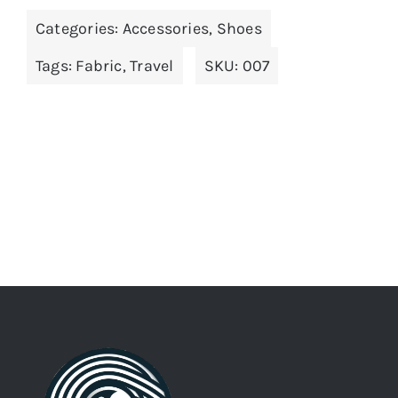
multiple
Categories:
Accessories
,
Shoes
variants.
The
Tags:
Fabric
,
Travel
SKU:
007
options
may
be
chosen
on
the
product
page