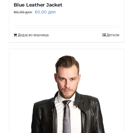
Blue Leather Jacket
Original
Current
60,00
ден
80,00
ден
price
price
was:
is:
Додај во кошница
Детали
80,00 ден.
60,00 ден.