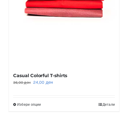
Casual Colorful T-shirts
Original
Current
24,00
ден
36,00
ден
price
price
was:
is:
Избери опции
Детали
This
36,00 ден.
24,00 ден.
product
has