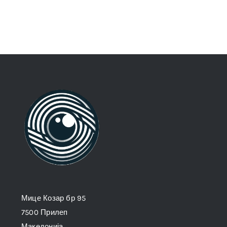
Мице Козар бр 95
7500 Прилеп
Македонија