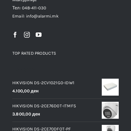
Тел: 048-411-030
Email: info@alarmi.mk
TOP RATED PRODUCTS
Продукти
HIKVISION DS-2CV1021G0-IDW1
4.100,00
ден
HIKVISION DS-2CE76D0T-ITMFS
3.800,00
ден
HIKVISION DS-2CE70DFOT-PF