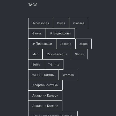
TAGS
Accessories
Dress
Glasses
Gloves
IP Видеофони
IP Производи
Jackets
Jeans
Men
Miscellaneous
Shoes
Suits
T-Shirts
Wi-Fi IP камери
Women
Алармни системи
Аналогни Камери
Аналогни Камери