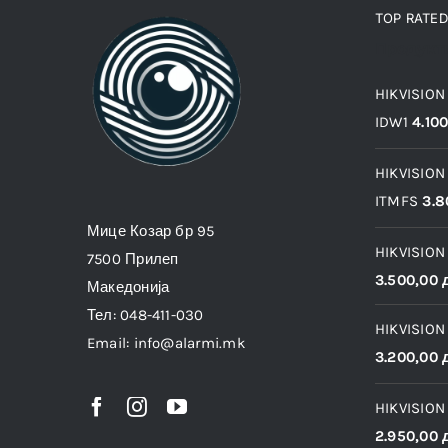
TOP RATE
Продукт
HIKVISION
IDW1
4.10
HIKVISION
ITMFS
3.8
Мице Козар бр 95
HIKVISION
7500 Прилеп
3.500,00
Македонија
Тел: 048-411-030
HIKVISION
Email: info@alarmi.mk
3.200,00
HIKVISION
2.950,00