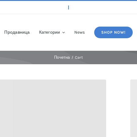
Продавница
Категории
News
SHOP NOW!
Почетна
Cart