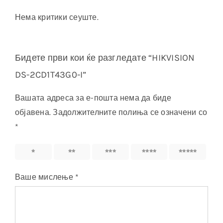
Нема критики сеуште.
Бидете први кои ќе разгледате “HIKVISION
DS-2CD1T43G0-I”
Вашата адреса за е-пошта нема да биде
објавена.
Задолжителните полиња се означени со
*
1
2
3
4
5
Ваше мислење
*