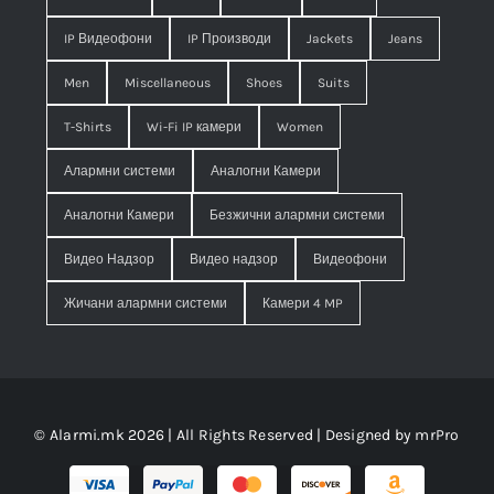
IP Видеофони
IP Производи
Jackets
Jeans
Men
Miscellaneous
Shoes
Suits
T-Shirts
Wi-Fi IP камери
Women
Алармни системи
Аналогни Камери
Аналогни Камери
Безжични алармни системи
Видео Надзор
Видео надзор
Видеофони
Жичани алармни системи
Камери 4 MP
© Alarmi.mk 2026 | All Rights Reserved | Designed by
mrPro