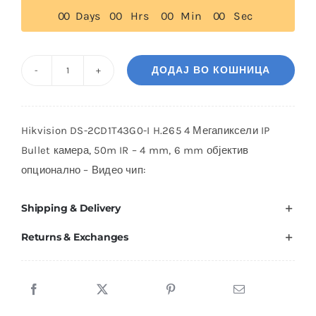
0
0
Days
0
0
Hrs
0
0
Min
0
0
Sec
ДОДАЈ ВО КОШНИЦА
HIKVISION
DS-
2CD1T43G0-
Hikvision DS-2CD1T43G0-I H.265 4 Мегапиксели IP
I
Bullet камера, 50m IR – 4 mm, 6 mm објектив
количина
опционално – Видео чип:
Shipping & Delivery
Returns & Exchanges