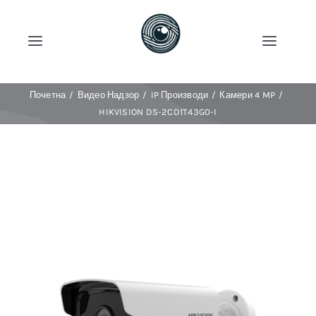
Skip
to
Toggle
Toggle
content
Navigation
Naviga
Account
Продавница
Почетна
Видео Надзор
IP Производи
Камери 4 MP
HIKVISION DS-2CD1T43G0-I
Cart
Категории
News
Shop Now!